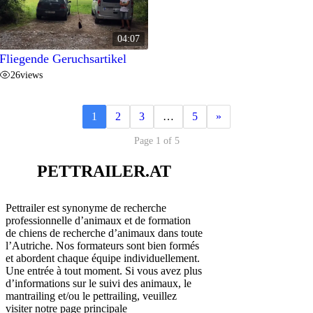
04:07
Fliegende Geruchsartikel
26
views
1
2
3
…
5
»
Page 1 of 5
PETTRAILER.AT
Pettrailer est synonyme de recherche
professionnelle d’animaux et de formation
de chiens de recherche d’animaux dans toute
l’Autriche. Nos formateurs sont bien formés
et abordent chaque équipe individuellement.
Une entrée à tout moment. Si vous avez plus
d’informations sur le suivi des animaux, le
mantrailing et/ou le pettrailing, veuillez
visiter notre page principale