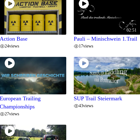
02:51
Action Base
Pauli – Minischwein 1.Trail
24
views
17
views
European Trailing
SUP Trail Steiermark
43
views
Championships
27
views