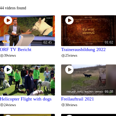
44 videos found
02:45
01:02
ORF TV Bericht
Trainerausbildung 2022
39
views
25
views
01:38
Helicopter Flight with dogs
Freilauftrail 2021
24
views
30
views