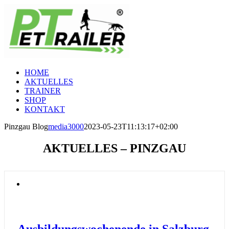
Zum
Inhalt
springen
HOME
AKTUELLES
TRAINER
SHOP
KONTAKT
Pinzgau Blog
media3000
2023-05-23T11:13:17+02:00
AKTUELLES – PINZGAU
Ausbildungswochenende in Salzburg